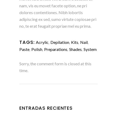
nam, vis eu movet facete option, ne pri
dolores contentiones. Nibh lobortis
adipiscing ex sed, sumo virtute copiosae pri
no, te erat feugait propriae mel eu prima.
TAGS:
,
,
,
,
Acrylic
Depilation
Kits
Nail
,
,
,
,
Paste
Polish
Preparations
Shades
System
Sorry, the comment form is closed at this
time.
ENTRADAS RECIENTES