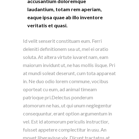
accusantium doloremque
laudantium, totam rem aperiam,
eaque ipsa quae ab illo inventore
veritatis et quasi.
Id velit senserit constituam eum. Ferri
deleniti definitionem sea ut, mel ei oratio
soluta. At altera virtute iuvaret nam, eam
maiorum invidunt ut, ne has mollis iisque. Pri
at mundi soleat deserunt, cum tota appareat
in. Ne duo odio lorem commune, vocibus
oporteat cu eum, ad animal timeam
patrioque pri.Delectus ponderum
atomorum ne has, ut qui unum neglegentur
consequuntur, erant option argumentum in
vel. Est id atomorum periculis instructior,
fuisset appetere complectitur in usu. An
movet liberavisse vix. Dicunt tractatos at