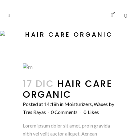
0
HAIR CARE ORGANIC
17 DIC
HAIR CARE
ORGANIC
Posted at 14:18h
in
Moisturizers
,
Waxes
by
Tres Rayas
0 Comments
0
Likes
Lorem ipsum dolor sit amet, proin gravida
nibh vel velit auctor aliquet. Aenean